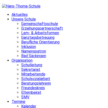
Skip
to
Aktuelles
content
Unsere Schule
Gemeinschaftsschule
Erziehungspartnerschaft
Lern- & Arbeitsformen
Ganztagsbetreuung
Berufliche Orientierung
Inklusion
Namenspatron
Bad Säckingen
Organisation
Schulleitung
Sekretariat
Mitarbeitende
Schulsozialarbeit
Beratungslehrerin
Freundeskreis
Elternbeirat
SMV
Termine
Kalender