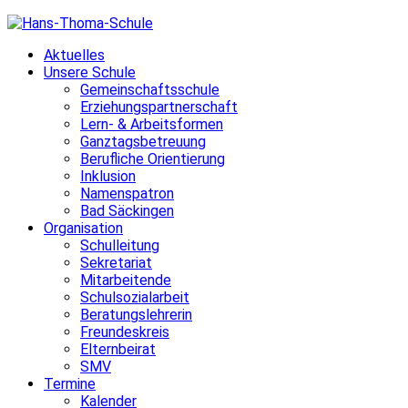
Skip
to
Aktuelles
content
Unsere Schule
Gemeinschaftsschule
Erziehungspartnerschaft
Lern- & Arbeitsformen
Ganztagsbetreuung
Berufliche Orientierung
Inklusion
Namenspatron
Bad Säckingen
Organisation
Schulleitung
Sekretariat
Mitarbeitende
Schulsozialarbeit
Beratungslehrerin
Freundeskreis
Elternbeirat
SMV
Termine
Kalender