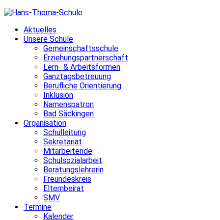
Skip
to
Aktuelles
content
Unsere Schule
Gemeinschaftsschule
Erziehungspartnerschaft
Lern- & Arbeitsformen
Ganztagsbetreuung
Berufliche Orientierung
Inklusion
Namenspatron
Bad Säckingen
Organisation
Schulleitung
Sekretariat
Mitarbeitende
Schulsozialarbeit
Beratungslehrerin
Freundeskreis
Elternbeirat
SMV
Termine
Kalender