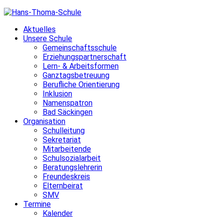
Skip
to
Aktuelles
content
Unsere Schule
Gemeinschaftsschule
Erziehungspartnerschaft
Lern- & Arbeitsformen
Ganztagsbetreuung
Berufliche Orientierung
Inklusion
Namenspatron
Bad Säckingen
Organisation
Schulleitung
Sekretariat
Mitarbeitende
Schulsozialarbeit
Beratungslehrerin
Freundeskreis
Elternbeirat
SMV
Termine
Kalender