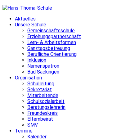
Skip
to
Aktuelles
content
Unsere Schule
Gemeinschaftsschule
Erziehungspartnerschaft
Lern- & Arbeitsformen
Ganztagsbetreuung
Berufliche Orientierung
Inklusion
Namenspatron
Bad Säckingen
Organisation
Schulleitung
Sekretariat
Mitarbeitende
Schulsozialarbeit
Beratungslehrerin
Freundeskreis
Elternbeirat
SMV
Termine
Kalender