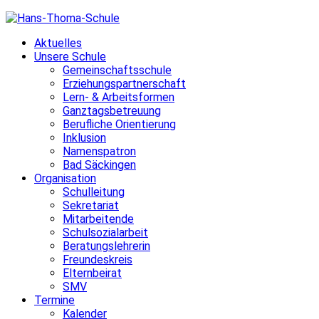
Skip
to
Aktuelles
content
Unsere Schule
Gemeinschaftsschule
Erziehungspartnerschaft
Lern- & Arbeitsformen
Ganztagsbetreuung
Berufliche Orientierung
Inklusion
Namenspatron
Bad Säckingen
Organisation
Schulleitung
Sekretariat
Mitarbeitende
Schulsozialarbeit
Beratungslehrerin
Freundeskreis
Elternbeirat
SMV
Termine
Kalender